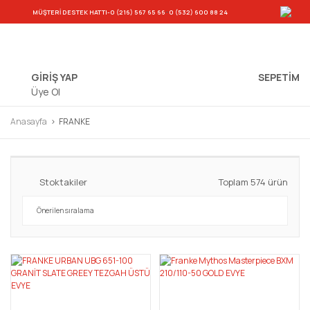
-
MÜŞTERİ DESTEK HATTI
-0 (216) 567 65 66
0 (532) 600 88 24
GİRİŞ YAP
SEPETIM
Üye Ol
Anasayfa
FRANKE
Stoktakiler
Toplam 574 ürün