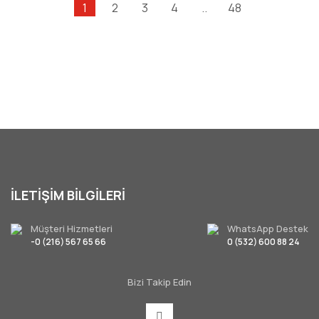
1
2
3
4
..
48
İLETİŞİM BİLGİLERİ
Müşteri Hizmetleri
WhatsApp Destek
-0 (216) 567 65 66
0 (532) 600 88 24
Bizi Takip Edin