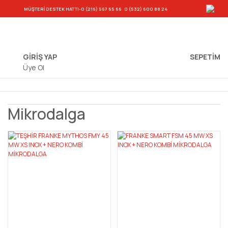
-
MÜŞTERİ DESTEK HATTI
-0 (216) 567 65 66
0 (532) 600 88 24
GİRİŞ YAP
SEPETIM
Üye Ol
Mikrodalga