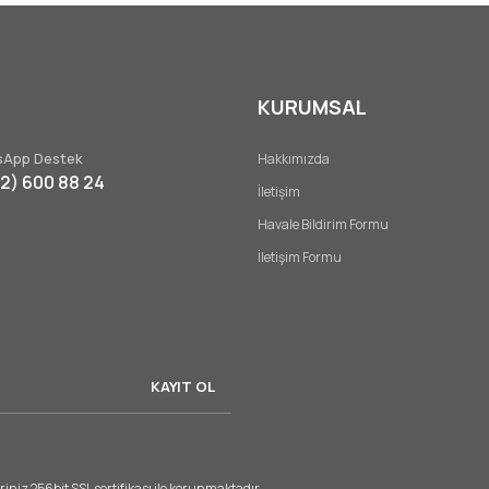
KURUMSAL
Gönder
App Destek
Hakkımızda
32) 600 88 24
İletişim
Havale Bildirim Formu
İletişim Formu
KAYIT OL
riniz 256bit SSL sertifikası ile korunmaktadır.