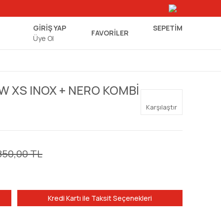
GİRİŞ YAP
SEPETIM
FAVORİLER
Üye Ol
 XS INOX + NERO KOMBİ
Karşılaştır
850,00 TL
Kredi Kartı ile Taksit Seçenekleri