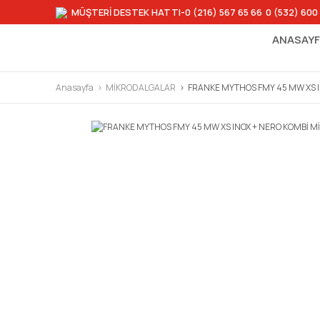
MÜŞTERİ DESTEK HATTI
-0 (216) 567 65 66
-
0 (532) 600
ANASAY
Anasayfa
MİKRODALGALAR
FRANKE MYTHOS FMY 45 MW XS 