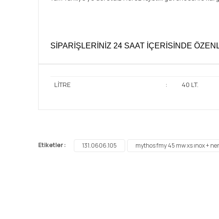
SİPARİŞLERİNİZ 24 SAAT İÇERİSİNDE ÖZE
LİTRE
:
40 LT.
Bu ürünün fiyat bilgisi, resim, ürün açıklamalarında ve 
Görüş ve önerileriniz için teşekkür ederiz.
Etiketler :
131.0606.105
mythos fmy 45 mw xs ınox + ne
Ürün resmi kalitesiz, bozuk veya görüntülenemiyor.
Ürün açıklamasında eksik bilgiler bulunuyor.
Ürün bilgilerinde hatalar bulunuyor.
Ürün fiyatı diğer sitelerden daha pahalı.
Bu ürüne benzer farklı alternatifler olmalı.