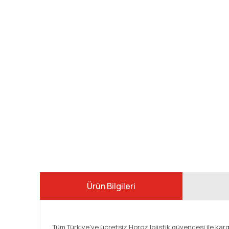
Ürün Bilgileri
Tüm Türkiye'ye ücretsiz Horoz lojistik güvencesi ile kar