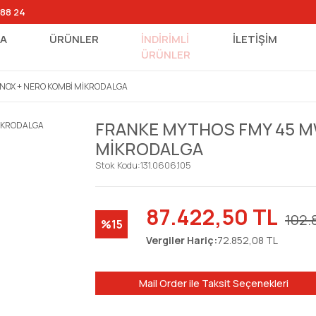
 88 24
FA
ÜRÜNLER
İNDİRİMLİ
İLETİŞİM
ÜRÜNLER
INOX + NERO KOMBİ MİKRODALGA
FRANKE MYTHOS FMY 45 MW
MİKRODALGA
Stok Kodu:
131.0606.105
87.422,50 TL
102.
%15
Vergiler Hariç:
72.852,08 TL
Mail Order ile Taksit Seçenekleri