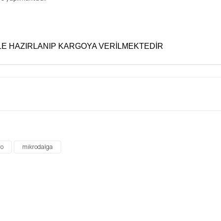
NLE HAZIRLANIP KARGOYA VERİLMEKTEDİR
diğer konularda yetersiz gördüğünüz noktaları öneri formunu kullanarak tar
Bu ürüne ilk yorumu siz yapın!
ro
mikrodalga
Yorum Yaz