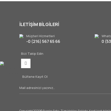
İLETİŞİM BİLGİLERİ
Müşteri Hizmetleri
Whats
-0 (216) 567 65 66
0 (5
Bizi Takip Edin
WhatsApp
Destek
Bültene Kayıt Ol
Copyright 2020© Franke Satış. Tüm Hakları Saklıdır. Kredi kartı bilgile