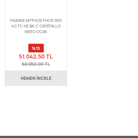
FRANKE MYTHOS FHCR 905
4G TC HE BK C CRİSTALLO
NERO OCAK
%15
51.042,50 TL
60.050,00 TL
HEMEN İNCELE