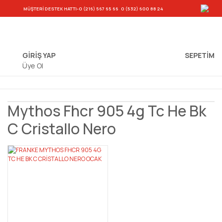
-
MÜŞTERİ DESTEK HATTI
-0 (216) 567 65 66
0 (532) 600 88 24
GİRİŞ YAP
SEPETIM
Üye Ol
Mythos Fhcr 905 4g Tc He Bk
C Cristallo Nero