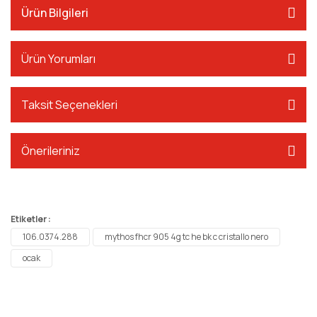
Ürün Bilgileri
Ürün Yorumları
Taksit Seçenekleri
Önerileriniz
Etiketler :
106.0374.288
mythos fhcr 905 4g tc he bk c cristallo nero
ocak