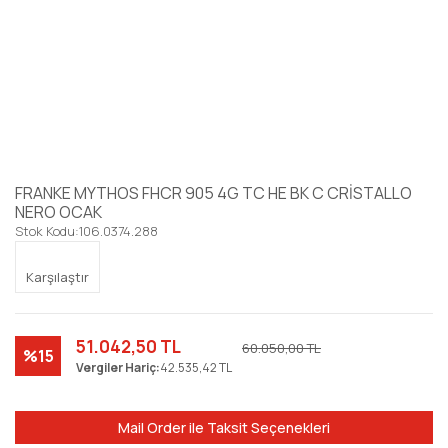
FRANKE MYTHOS FHCR 905 4G TC HE BK C CRİSTALLO
NERO OCAK
Stok Kodu:
106.0374.288
Karşılaştır
51.042,50 TL
60.050,00 TL
%15
Vergiler Hariç:
42.535,42 TL
Mail Order ile Taksit Seçenekleri