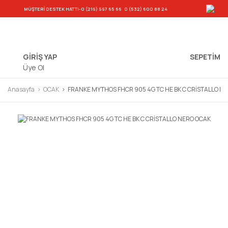
-
MÜŞTERİ DESTEK HATTI
-0 (216) 567 65 66
0 (532) 600 88 24
GİRİŞ YAP
SEPETIM
Üye Ol
Anasayfa
OCAK
FRANKE MYTHOS FHCR 905 4G TC HE BK C CRİSTALLO N