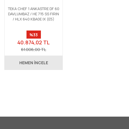
TEKA CHEF 1 ANKASTRE DF 60
DAVLUMBAZ / HE 715 SS FIRIN
/ HLX 640 KBA0E IX (E5)
OCAK
%33
40.874,02 TL
61.006,00 TL
HEMEN İNCELE