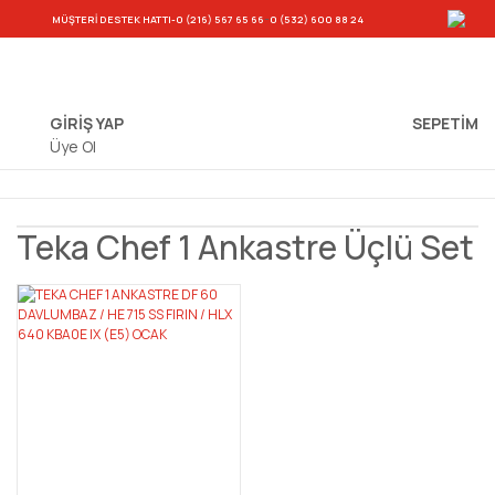
-
MÜŞTERİ DESTEK HATTI
-0 (216) 567 65 66
0 (532) 600 88 24
GİRİŞ YAP
SEPETIM
Üye Ol
Teka Chef 1 Ankastre Üçlü Set