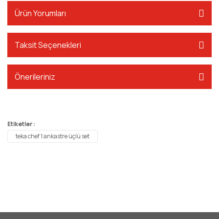
Ürün Yorumları
Taksit Seçenekleri
Önerileriniz
Etiketler :
teka chef 1 ankastre üçlü set