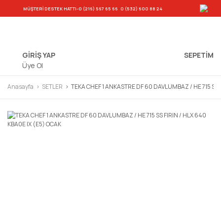
-
MÜŞTERİ DESTEK HATTI
-0 (216) 567 65 66
0 (532) 600 88 24
GİRİŞ YAP
SEPETIM
Üye Ol
Anasayfa
SETLER
TEKA CHEF 1 ANKASTRE DF 60 DAVLUMBAZ / HE 715 SS F