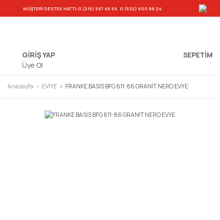
-
MÜŞTERİ DESTEK HATTI
-0 (216) 567 65 66
0 (532) 600 88 24
GİRİŞ YAP
SEPETIM
Üye Ol
Anasayfa
EVİYE
FRANKE BASİS BFG 611-86 GRANİT NERO EVYE