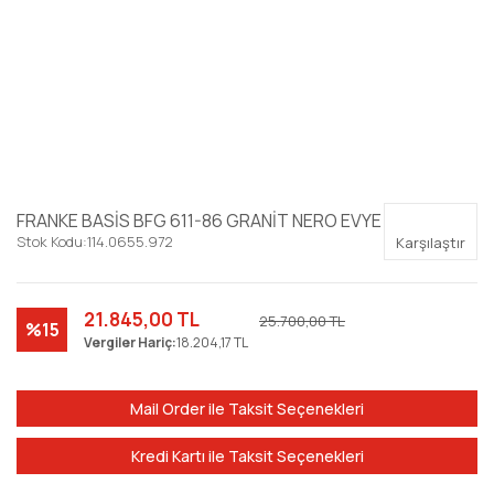
FRANKE BASİS BFG 611-86 GRANİT NERO EVYE
Stok Kodu:
114.0655.972
Karşılaştır
21.845,00 TL
25.700,00 TL
%15
Vergiler Hariç:
18.204,17 TL
Mail Order ile Taksit Seçenekleri
Kredi Kartı ile Taksit Seçenekleri