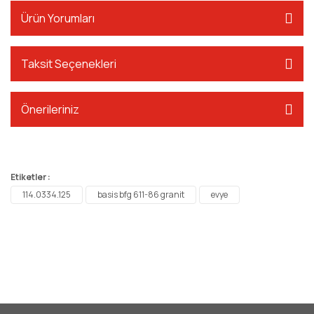
Ürün Yorumları
Taksit Seçenekleri
Önerileriniz
Etiketler :
114.0334.125
basis bfg 611-86 granit
evye