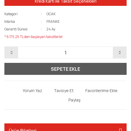
Kredi Kartı ile Taksit Seçenekleri
Kategori
OCAK
Marka
FRANKE
Garanti Süresi
24 Ay
* 6.175,25 TL den başlayan taksitlerle!
SEPETE EKLE
Yorum Yaz
Tavsiye Et
Paylaş
Ürün Bilgileri