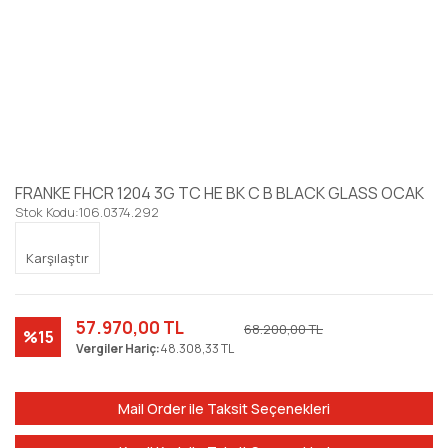
FRANKE FHCR 1204 3G TC HE BK C B BLACK GLASS OCAK
Stok Kodu:
106.0374.292
Karşılaştır
57.970,00 TL
68.200,00 TL
%15
Vergiler Hariç:
48.308,33 TL
Mail Order ile Taksit Seçenekleri