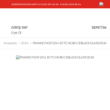
-
MÜŞTERİ DESTEK HATTI
-0 (216) 567 65 66
0 (532) 600 88 24
GİRİŞ YAP
SEPETIM
Üye Ol
Anasayfa
OCAK
FRANKE FHCR 1204 3G TC HE BK C B BLACK GLASS OCAK