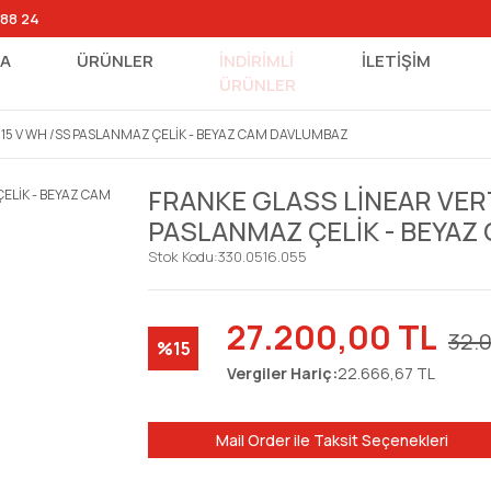
 88 24
FA
ÜRÜNLER
İNDİRİMLİ
İLETİŞİM
ÜRÜNLER
915 V WH /SS PASLANMAZ ÇELİK - BEYAZ CAM DAVLUMBAZ
FRANKE GLASS LİNEAR VERT
PASLANMAZ ÇELİK - BEYA
Stok Kodu:
330.0516.055
27.200,00 TL
32.
%15
Vergiler Hariç:
22.666,67 TL
Mail Order ile Taksit Seçenekleri