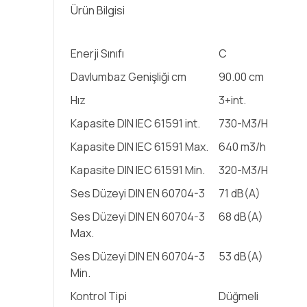
Ürün Bilgisi
Enerji Sınıfı
C
Davlumbaz Genişliği cm
90.00 cm
Hız
3+int.
Kapasite DIN IEC 61591 int.
730-M3/H
Kapasite DIN IEC 61591 Max.
640 m3/h
Kapasite DIN IEC 61591 Min.
320-M3/H
Ses Düzeyi DIN EN 60704-3
71 dB(A)
Ses Düzeyi DIN EN 60704-3
68 dB(A)
Max.
Ses Düzeyi DIN EN 60704-3
53 dB(A)
Min.
Kontrol Tipi
Düğmeli