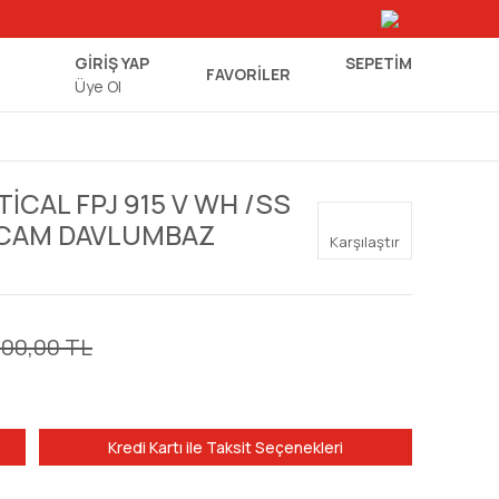
GİRİŞ YAP
SEPETIM
FAVORİLER
Üye Ol
İCAL FPJ 915 V WH /SS
Z CAM DAVLUMBAZ
Karşılaştır
000,00 TL
Kredi Kartı ile Taksit Seçenekleri