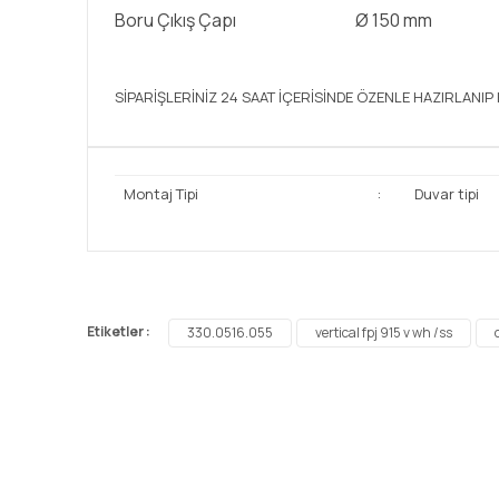
Boru Çıkış Çapı
Ø 150 mm
SİPARİŞLERİNİZ 24 SAAT İÇERİSİNDE ÖZENLE HAZIRLANI
Montaj Tipi
:
Duvar tipi
Bu ürünün fiyat bilgisi, resim, ürün açıklamalarında ve 
Görüş ve önerileriniz için teşekkür ederiz.
Etiketler :
330.0516.055
vertical fpj 915 v wh /ss
Ürün resmi kalitesiz, bozuk veya görüntülenemiyor.
Ürün açıklamasında eksik bilgiler bulunuyor.
Ürün bilgilerinde hatalar bulunuyor.
Ürün fiyatı diğer sitelerden daha pahalı.
Bu ürüne benzer farklı alternatifler olmalı.