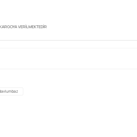
P KARGOYA VERİLMEKTEDİR
diğer konularda yetersiz gördüğünüz noktaları öneri formunu kullanarak tar
Bu ürüne ilk yorumu siz yapın!
davlumbaz
Yorum Yaz