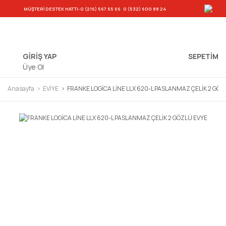
-
MÜŞTERİ DESTEK HATTI
-0 (216) 567 65 66
0 (532) 600 88 24
GİRİŞ YAP
SEPETIM
Üye Ol
Anasayfa
EVİYE
FRANKE LOGİCA LİNE LLX 620-L PASLANMAZ ÇELİK 2 GÖZ