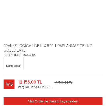
FRANKE LOGİCA LİNE LLX 620-L PASLANMAZ ÇELİK 2
GÖZLÜ EVYE
Stok Kodu:
101.0656.159
Karşılaştır
12.155,00 TL
14.300,00 TL
%15
Vergiler Hariç:
10.129,17 TL
Mail Order ile Taksit Seçenekleri