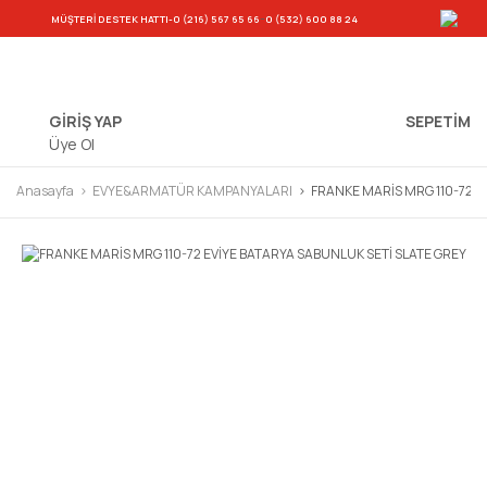
-
MÜŞTERİ DESTEK HATTI
-0 (216) 567 65 66
0 (532) 600 88 24
GİRİŞ YAP
SEPETIM
Üye Ol
Anasayfa
EVYE&ARMATÜR KAMPANYALARI
FRANKE MARİS MRG 110-72 E