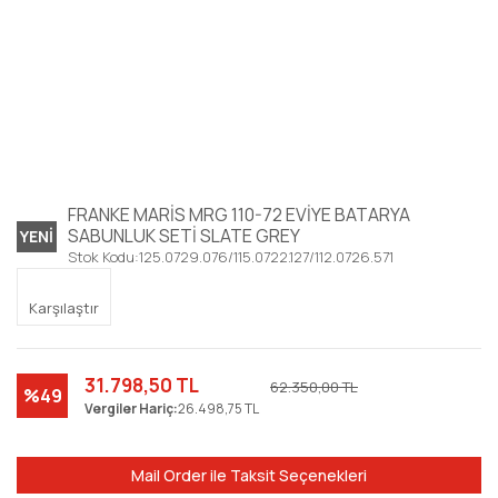
FRANKE MARİS MRG 110-72 EVİYE BATARYA
SABUNLUK SETİ SLATE GREY
YENI
Stok Kodu:
125.0729.076/115.0722.127/112.0726.571
Karşılaştır
31.798,50 TL
62.350,00 TL
%49
Vergiler Hariç:
26.498,75 TL
Mail Order ile Taksit Seçenekleri