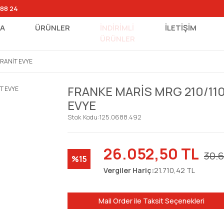
 88 24
FA
ÜRÜNLER
İNDİRİMLİ
İLETİŞİM
ÜRÜNLER
GRANİT EVYE
FRANKE MARİS MRG 210/11
EVYE
Stok Kodu:
125.0688.492
26.052,50 TL
30.
%15
Vergiler Hariç:
21.710,42 TL
Mail Order ile Taksit Seçenekleri