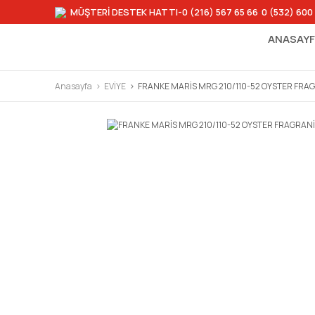
MÜŞTERİ DESTEK HATTI
-0 (216) 567 65 66
-
0 (532) 600
ANASAY
Anasayfa
EVİYE
FRANKE MARİS MRG 210/110-52 OYSTER FRA