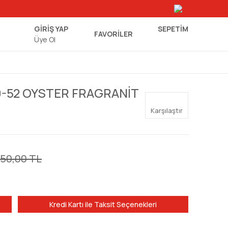
GİRİŞ YAP
SEPETIM
FAVORİLER
Üye Ol
0-52 OYSTER FRAGRANİT
Karşılaştır
650,00 TL
Kredi Kartı ile Taksit Seçenekleri