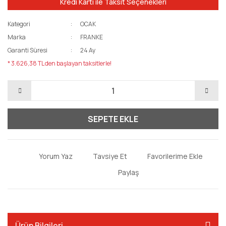
Kredi Kartı ile Taksit Seçenekleri
Kategori
OCAK
Marka
FRANKE
Garanti Süresi
24 Ay
* 3.626,38 TL den başlayan taksitlerle!
SEPETE EKLE
Yorum Yaz
Tavsiye Et
Paylaş
Ürün Bilgileri