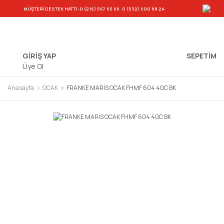
-
MÜŞTERİ DESTEK HATTI
-0 (216) 567 65 66
0 (532) 600 88 24
GİRİŞ YAP
SEPETIM
Üye Ol
Anasayfa
OCAK
FRANKE MARİS OCAK FHMF 604 4GC BK