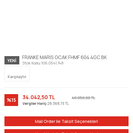
FRANKE MARİS OCAK FHMF 604 4GC BK
YENI
Stok Kodu:
106.0541.748
Karşılaştır
34.042,50 TL
40.050,00 TL
%15
Vergiler Hariç:
28.368,75 TL
Mail Order ile Taksit Seçenekleri