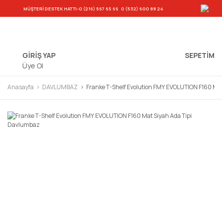
-
MÜŞTERİ DESTEK HATTI
-0 (216) 567 65 66
0 (532) 600 88 24
GİRİŞ YAP
SEPETIM
Üye Ol
Anasayfa
DAVLUMBAZ
Franke T-Shelf Evolution FMY EVOLUTION F160 Ma