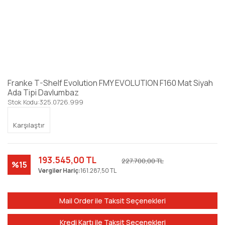
Franke T-Shelf Evolution FMY EVOLUTION F160 Mat Siyah
Ada Tipi Davlumbaz
Stok Kodu:
325.0726.999
Karşılaştır
193.545,00 TL
227.700,00 TL
%15
Vergiler Hariç:
161.287,50 TL
Mail Order ile Taksit Seçenekleri
Kredi Kartı ile Taksit Seçenekleri