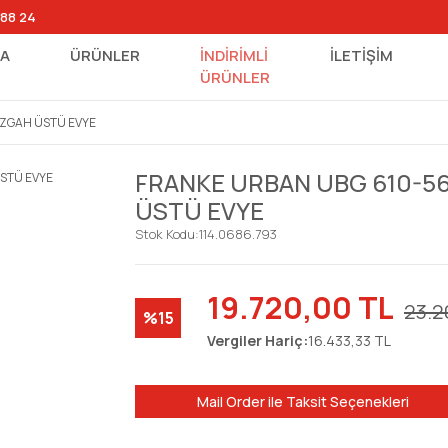
 88 24
FA
ÜRÜNLER
İNDİRİMLİ
İLETİŞİM
ÜRÜNLER
EZGAH ÜSTÜ EVYE
FRANKE URBAN UBG 610-5
ÜSTÜ EVYE
Stok Kodu:
114.0686.793
19.720,00 TL
23.2
%15
Vergiler Hariç:
16.433,33 TL
Mail Order ile Taksit Seçenekleri