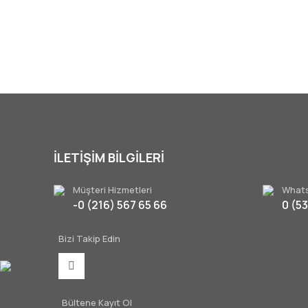
Ürün resmi kalitesiz, bozuk veya görüntülenemiyor.
Ürün açıklamasında eksik bilgiler bulunuyor.
Ürün bilgilerinde hatalar bulunuyor.
Ürün fiyatı diğer sitelerden daha pahalı.
Bu ürüne benzer farklı alternatifler olmalı.
İLETİŞİM BİLGİLERİ
Müşteri Hizmetleri
Whats
-0 (216) 567 65 66
0 (5
Bizi Takip Edin
WhatsApp
Destek
Bültene Kayıt Ol