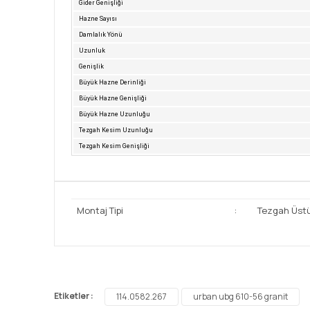
Gider Genişliği
Hazne Sayısı
Damlalık Yönü
Uzunluk
Genişlik
Büyük Hazne Derinliği
Büyük Hazne Genişliği
Büyük Hazne Uzunluğu
Tezgah Kesim Uzunluğu
Tezgah Kesim Genişliği
Montaj Tipi
:
Tezgah Üst
Bu ürünün fiyat bilgisi, resim, ürün açıklamalarında ve 
Görüş ve önerileriniz için teşekkür ederiz.
Etiketler :
114.0582.267
urban ubg 610-56 granit