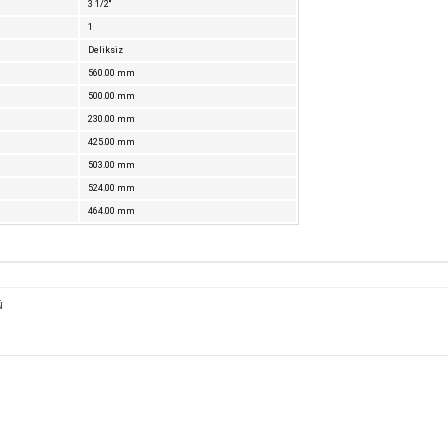
3 1/2''
1
Deliksiz
560.00 mm
500.00 mm
230.00 mm
425.00 mm
503.00 mm
524.00 mm
464.00 mm
ü
diğer konularda yetersiz gördüğünüz noktaları öneri formunu kullanarak tar
Bu ürüne ilk yorumu siz yapın!