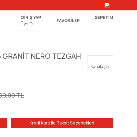
GİRİŞ YAP
SEPETIM
FAVORİLER
Üye Ol
6 GRANİT NERO TEZGAH
Karşılaştır
00,00 TL
Kredi Kartı ile Taksit Seçenekleri