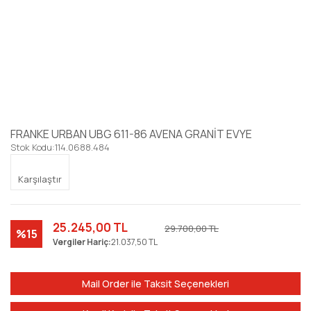
FRANKE URBAN UBG 611-86 AVENA GRANİT EVYE
Stok Kodu:
114.0688.484
Karşılaştır
25.245,00 TL
29.700,00 TL
%15
Vergiler Hariç:
21.037,50 TL
Mail Order ile Taksit Seçenekleri