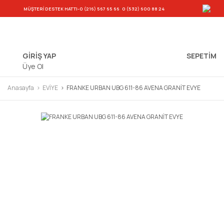
-
MÜŞTERİ DESTEK HATTI
-0 (216) 567 65 66
0 (532) 600 88 24
GİRİŞ YAP
SEPETIM
Üye Ol
Anasayfa
EVİYE
FRANKE URBAN UBG 611-86 AVENA GRANİT EVYE