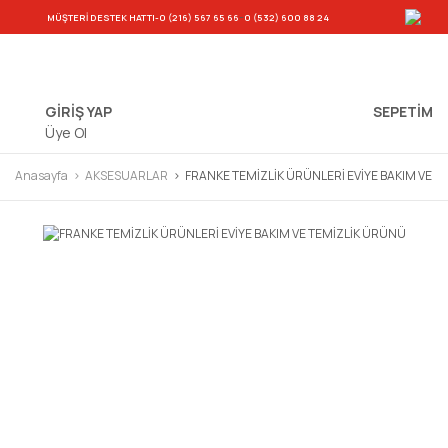
-
MÜŞTERİ DESTEK HATTI
-0 (216) 567 65 66
0 (532) 600 88 24
GİRİŞ YAP
SEPETIM
Üye Ol
Anasayfa
AKSESUARLAR
FRANKE TEMİZLİK ÜRÜNLERİ EVİYE BAKIM VE 