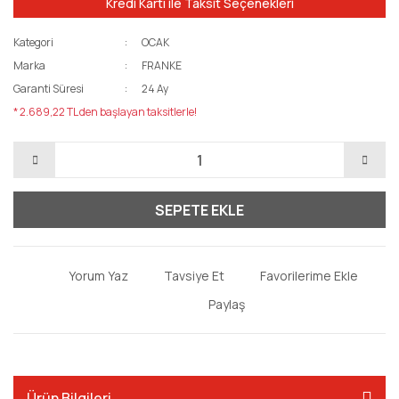
Kredi Kartı ile Taksit Seçenekleri
Kategori
OCAK
Marka
FRANKE
Garanti Süresi
24 Ay
* 2.689,22 TL den başlayan taksitlerle!
SEPETE EKLE
Yorum Yaz
Tavsiye Et
Paylaş
Ürün Bilgileri