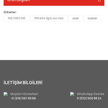
Etiketler :
106.0183.016
fhtl 604 3g tc xs c inox
ocak
ocaklar
İLETİŞİM BİLGİLERİ
Müşteri Hizmetleri
WhatsApp Destek
-0 (216) 567 65 66
0 (532) 600 88 24