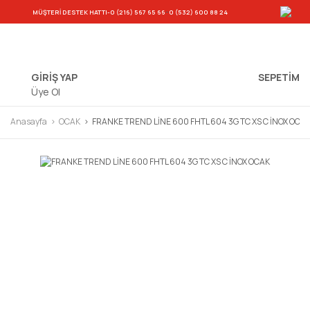
-
MÜŞTERİ DESTEK HATTI
-0 (216) 567 65 66
0 (532) 600 88 24
GİRİŞ YAP
SEPETIM
Üye Ol
Anasayfa
OCAK
FRANKE TREND LİNE 600 FHTL 604 3G TC XS C İNOX OCA