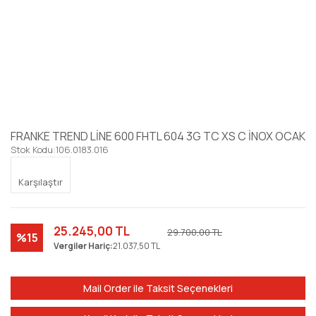
FRANKE TREND LİNE 600 FHTL 604 3G TC XS C İNOX OCAK
Stok Kodu:
106.0183.016
Karşılaştır
25.245,00 TL
29.700,00 TL
%15
Vergiler Hariç:
21.037,50 TL
Mail Order ile Taksit Seçenekleri